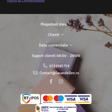
Politica de Confidentialitate
Magazinul meu
Clienti
Date comerciale
Suport clienti
08:00 - 20:00
0731585759
Contact@lavandellen.ro